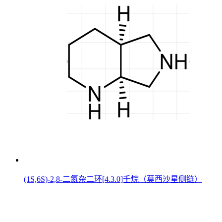
(1S,6S)-2,8-二氮杂二环[4.3.0]壬烷（莫西沙星侧链）