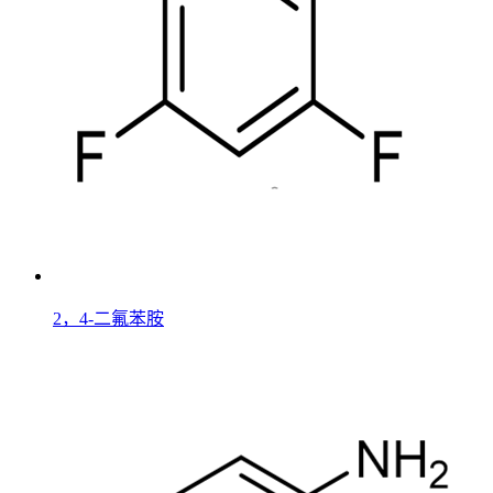
2，4-二氟苯胺