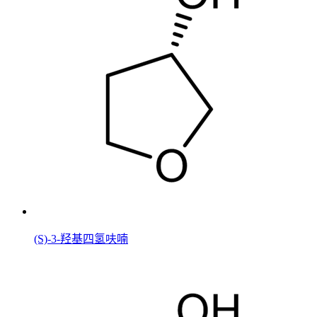
(S)-3-羟基四氢呋喃