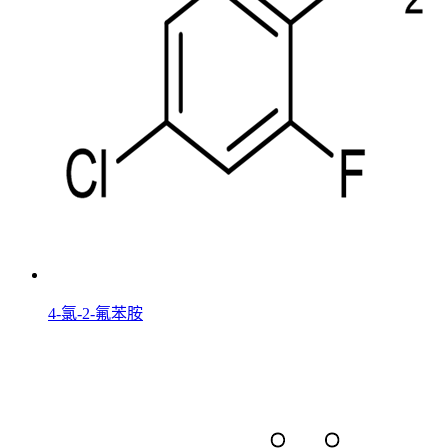
4-氯-2-氟苯胺