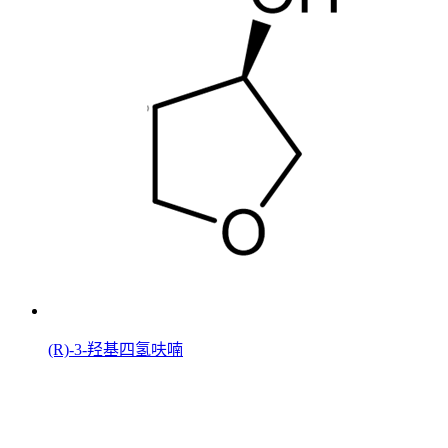
(R)-3-羟基四氢呋喃