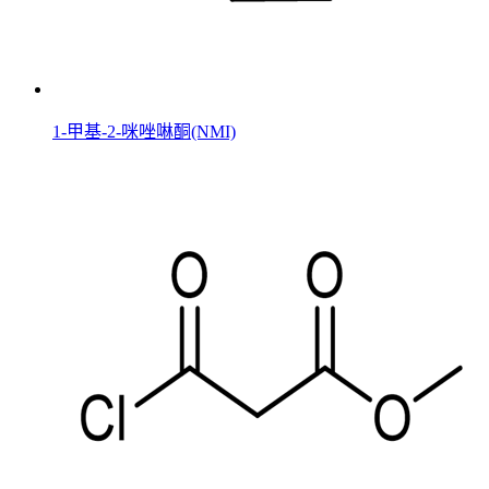
1-甲基-2-咪唑啉酮(NMI)