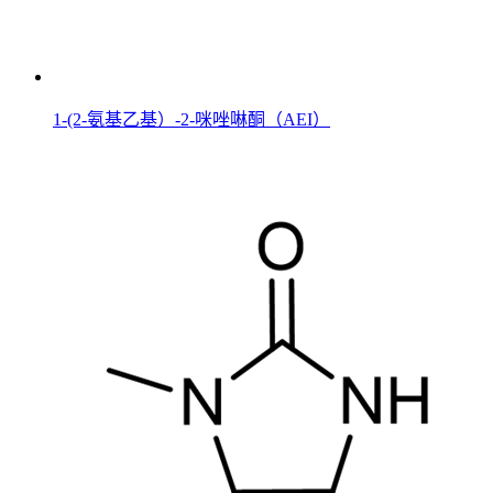
1-(2-氨基乙基）-2-咪唑啉酮（AEI）